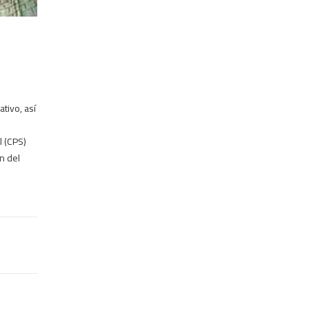
ativo, así
l (CPS)
n del