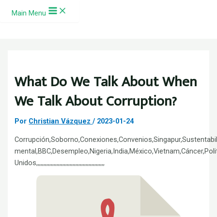
Ir al contenido
Main Menu
What Do We Talk About When
We Talk About Corruption?
Por
Christian Vázquez
/
2023-01-24
Corrupción,Soborno,Conexiones,Convenios,Singapur,Sustentabi
mental,BBC,Desempleo,Nigeria,India,México,Vietnam,Cáncer,Pol
Unidos,,,,,,,,,,,,,,,,,,,,,,,,,,,,,,,,,,,,,,,,,,,,,,,