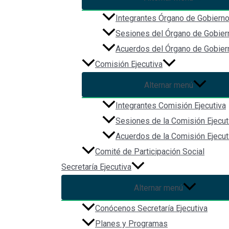
Reglas de funcionamiento y organización interna del Co
Integrantes Órgano de Gobiern
Bases y Principios para la Coordinación de Integrantes
Sesiones del Órgano de Gobier
Acuerdos del Órgano de Gobier
Política interna y bases de coordinación de la Comunica
Comisión Ejecutiva
Mecanismos de coordinación para mejorar los procesos 
Alternar menú
Integrantes Comisión Ejecutiva
Sesiones de la Comisión Ejecut
Acuerdos de la Comisión Ejecut
Comité de Participación Social
Secretaría Ejecutiva
Alternar menú
Conócenos Secretaría Ejecutiva
Planes y Programas