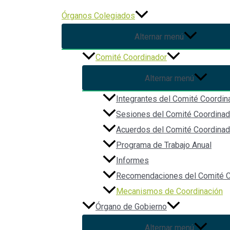
Ir al contenido
Órganos Colegiados
Alternar menú
Comité Coordinador
Mecanismos de Coordinación
Alternar menú
Integrantes del Comité Coordin
Los Mecanismos de Coordinación son recursos que sirven 
Sesiones del Comité Coordinad
anticorrupción, como establece el Artículo 7° de la Ley d
Acuerdos del Comité Coordinad
La información está actualizada a:___
Programa de Trabajo Anual
Informes
11/09/2024
Recomendaciones del Comité C
Mecanismos de Coordinación
Modelo de Coordinación del Sistema Estatal Anticorrup
Órgano de Gobierno
Alternar menú