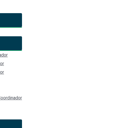
ador
al Comité Coordinador para establecer las bases de su trabajo i
or
el Sistema Anticorrupción del Estado de Jalisco, Capítulo II.
or
oordinador
Nombre
ción de Jalisco con Sistemas Municipales Anticorrupción