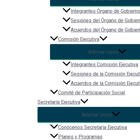
Establecer las políticas generales y definir las prior
Integrantes Órgano de Gobiern
Aprobar el plan institucional quinquenal y el progra
Sesiones del Órgano de Gobier
Establecer políticas generales
Acuerdos del Órgano de Gobier
Aprobar los estados financieros y revisar las audito
Comisión Ejecutiva
Fuente: LSAEJ y Ley de Entidades Paraestatales
A
Alternar menú
Integrantes Comisión Ejecutiva
Integrantes
Sesiones
Sesiones de la Comisión Ejecut
Acuerdos de la Comisión Ejecut
Comité de Participación Social
Secretaría Ejecutiva
Alternar menú
Conócenos Secretaría Ejecutiva
Planes y Programas