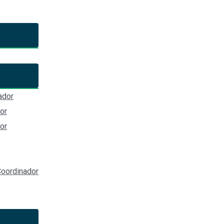
ador
or
or
sión de la Secretaria Ejecutiva del Sistema Estatal Anticorrupci
oordinador
ía Ejecutiva
stema Nacional Anticorrupción