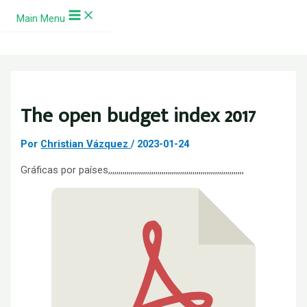
Ir al contenido
Main Menu
The open budget index 2017
Por
Christian Vázquez
/
2023-01-24
Gráficas por países,,,,,,,,,,,,,,,,,,,,,,,,,,,,,,,,,,,,,,,,,,,,,,,,,,,,,,,,,,,,,,,,,,