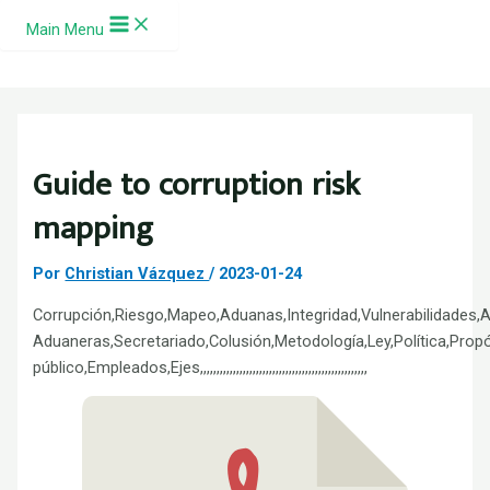
Ir al contenido
Main Menu
Guide to corruption risk
mapping
Por
Christian Vázquez
/
2023-01-24
Corrupción,Riesgo,Mapeo,Aduanas,Integridad,Vulnerabilidades,
Aduaneras,Secretariado,Colusión,Metodología,Ley,Política,Prop
público,Empleados,Ejes,,,,,,,,,,,,,,,,,,,,,,,,,,,,,,,,,,,,,,,,,,,,,,,,,,,