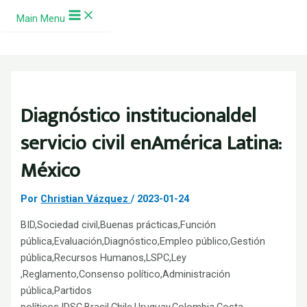
Ir al contenido
Main Menu
Diagnóstico institucionaldel
servicio civil enAmérica Latina:
México
Por
Christian Vázquez
/
2023-01-24
BID,Sociedad civil,Buenas prácticas,Función
pública,Evaluación,Diagnóstico,Empleo público,Gestión
pública,Recursos Humanos,LSPC,Ley
,Reglamento,Consenso político,Administración
pública,Partidos
políticos,IDSC,Brasil,Chile,Uruguay,Colombia,Costa