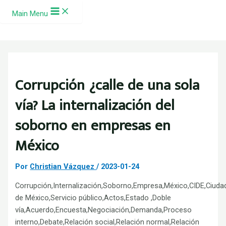
Ir al contenido
Main Menu
Corrupción ¿calle de una sola
vía? La internalización del
soborno en empresas en
México
Por
Christian Vázquez
/
2023-01-24
Corrupción,Internalización,Soborno,Empresa,México,CIDE,Ciuda
de México,Servicio público,Actos,Estado ,Doble
vía,Acuerdo,Encuesta,Negociación,Demanda,Proceso
interno,Debate,Relación social,Relación normal,Relación