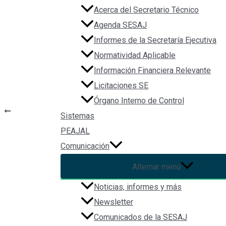
Acerca del Secretario Técnico
File Type:
www
Agenda SESAJ
Categories:
Normateca_Estados
Informes de la Secretaría Ejecutiva
Tags:
constitución
Normatividad Aplicable
Información Financiera Relevante
Licitaciones SE
Navegación de entradas
Órgano Interno de Control
ANTERIOR
Sistemas
Ley de Responsabilidades de los Servidores Públicos Estatal
PEAJAL
Comunicación
Alternar menú
Ley Orgán
Noticias, informes y más
Newsletter
Comunicados de la SESAJ