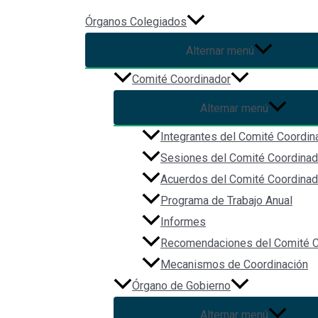
Ir al contenido
Órganos Colegiados
Alternar menú
Constitución Política para el
Comité Coordinador
Alternar menú
Por
Christian Vázquez
/
2023-10-16
Integrantes del Comité Coordin
Sesiones del Comité Coordinad
Acuerdos del Comité Coordinad
Programa de Trabajo Anual
Informes
Recomendaciones del Comité C
Mecanismos de Coordinación
Órgano de Gobierno
Alternar menú