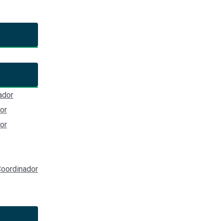
 Estado de Guanajuato
ador
or
or
oordinador