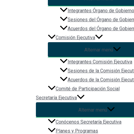
proveerle asistencia técnica, así como los insumos neces
Estado de Jalisco y en la Ley del Sistema Anticorrupció
Integrantes Órgano de Gobiern
Sesiones del Órgano de Gobier
Acuerdos del Órgano de Gobier
Comisión Ejecutiva
Alternar menú
Integrantes Comisión Ejecutiva
Sesiones de la Comisión Ejecut
Acuerdos de la Comisión Ejecut
Comité de Participación Social
Redes Sociales
Secretaría Ejecutiva
Alternar menú
Conócenos Secretaría Ejecutiva
Planes y Programas