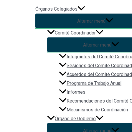
Ir al contenido
Órganos Colegiados
Alternar menú
Comité Coordinador
Articulo 8. Fracción VI, Inciso c
Alternar menú
Integrantes del Comité Coordin
L
as obras públicas que realiza
Sesiones del Comité Coordinad
Acuerdos del Comité Coordinad
Última modificación: 06/05/2025
Programa de Trabajo Anual
Informes
Recomendaciones del Comité C
Se hace de su conocimiento que la secretaria ejecutiva d
Mecanismos de Coordinación
fundamento en el artículo 3° del Estatuto Orgánico de la
Órgano de Gobierno
«La Secretaría Ejecutiva del Sistema Estatal Anticorrup
Alternar menú