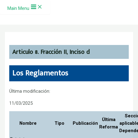
Ir al contenido
Main Menu
Articulo 8. Fracción II, Inciso d
Los Reglamentos
Última modificación:
11/03/2025
Secci
Última
Nombre
Tipo
Publicación
aplicable
Reforma
Depende