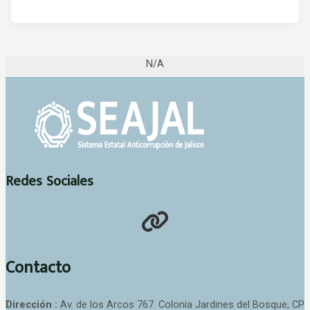
N/A
Redes Sociales
Contacto
Dirección :
Av. de los Arcos 767. Colonia Jardines del Bosque, CP