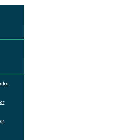
ador
or
or
N/A