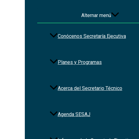
Ingreso al sistema solo para las
Alternar menú
personas servidoras públicas
de la SESAJ
Conócenos Secretaría Ejecutiva
Descentraliza la captura de información de las 
Permite la revisión y validación por parte del ti
Planes y Programas
Emite el acuse de recibo firmado electrónicamen
Permite integrar el acta del Comité de Transpar
Acerca del Secretario Técnico
Genera las versiones públicas de las declaraci
Estandariza la información obtenida de las dec
Nacional Anticorrupción (SNA).
Agenda SESAJ
Garantiza la rendición de cuentas y transparenc
Permite dar cumplimiento a la normatividad vige