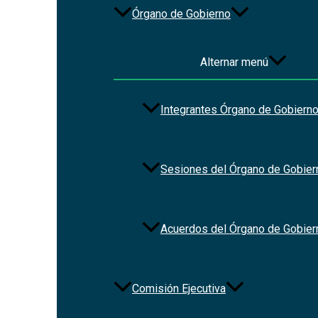
SiDECLARA
para tu Ente Público
Órgano de Gobierno
Alternar menú
Integrantes Órgano de Gobiern
Sesiones del Órgano de Gobier
Información referente al
Acuerdos del Órgano de Gobier
SiDECLARA
Comisión Ejecutiva