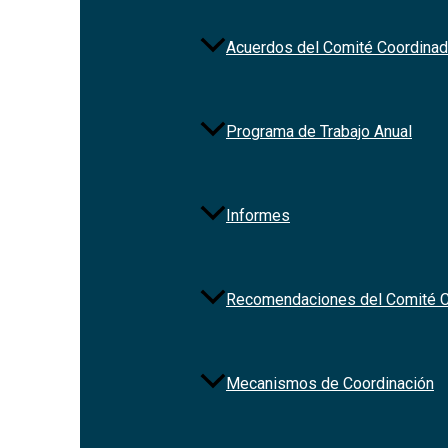
patrimonial y de intereses a la Secretaría Ejecutiva del
cumplimiento con las obligaciones en materia de trans
Acuerdos del Comité Coordinad
Programa de Trabajo Anual
Informes
Recomendaciones del Comité C
Solicitud del sistema
SiDECLARA
Mecanismos de Coordinación
Portal de instalación
del