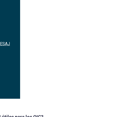
e han desarrollado su propio sistema, la SESAJ ha preparado un
otón
Conexión con la PDN.
 SESAJ
r?
, recomendamos que sea Linux Server. SiDECLARA SESAJ funciona igual
a, dependiendo del volumen del padrón de declarantes del ente público
útiles para los OIC?