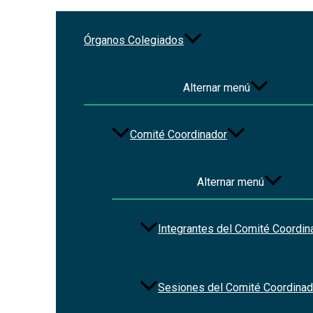
Ir al contenido
Órganos Colegiados
Alternar menú
Comité Coordinador
Alternar menú
Sistema de Información de Evo
Integrantes del Comité Coordin
Presentación de Declaración Fi
Sesiones del Comité Coordinad
Es un sistema web que permite a los titulares de los órg