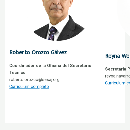
Roberto Orozco Gálvez
Reyna Wen
Coordinador de la Oficina del Secretario
Secretaria P
Técnico
reyna.navarr
roberto.orozco@sesaj.org
Curriculum 
Curriculum completo