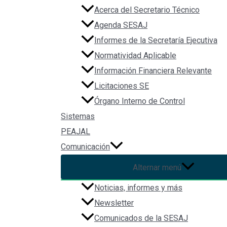
Acerca del Secretario Técnico
Agenda SESAJ
Informes de la Secretaría Ejecutiva
Normatividad Aplicable
Información Financiera Relevante
Licitaciones SE
Órgano Interno de Control
Sistemas
PEAJAL
Comunicación
Contacto
Alternar menú
Noticias, informes y más
Dirección :
Av. de los Arcos 767. Colonia Jardines del Bosque,
Newsletter
Email :
contacto@sesaj.org
Comunicados de la SESAJ
Teléfonos :
33 2472 6011 y 33 2472 6012