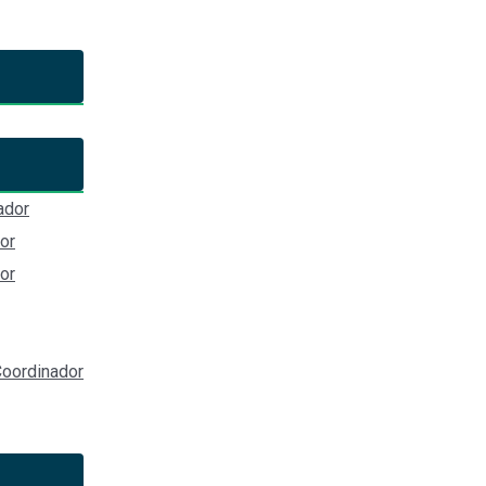
N/A
ador
or
or
oordinador