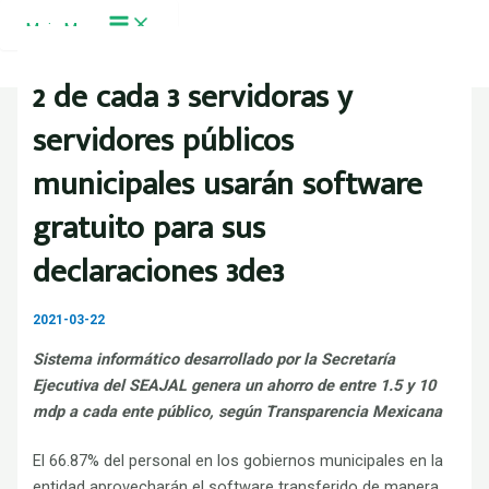
Ir al contenido
Main Menu
2 de cada 3 servidoras y
servidores públicos
municipales usarán software
gratuito para sus
declaraciones 3de3
2021-03-22
Sistema informático desarrollado por la Secretaría
Ejecutiva del SEAJAL genera un ahorro de entre 1.5 y 10
mdp a cada ente público, según Transparencia Mexicana
El 66.87% del personal en los gobiernos municipales en la
entidad aprovecharán el software transferido de manera