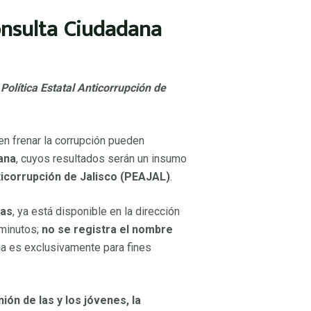
Consulta Ciudadana
 Política Estatal Anticorrupción de
ador
n frenar la corrupción pueden
or
ana
, cuyos resultados serán un insumo
or
nticorrupción de Jalisco (PEAJAL)
.
tas
, ya está disponible en la dirección
 minutos;
no se registra el nombre
oordinador
a es exclusivamente para fines
ión de las y los jóvenes, la