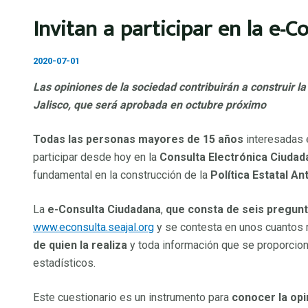
Ir al contenido
Invitan a participar en la e-
Órganos Colegiados
Alternar menú
2020-07-01
Comité Coordinador
Las opiniones de la sociedad contribuirán a construir la
Jalisco, que será aprobada en octubre próximo
Alternar menú
Integrantes del Comité Coordin
Todas las personas mayores de 15 años
interesadas e
Sesiones del Comité Coordinad
participar desde hoy en la
Consulta Electrónica Ciudad
Acuerdos del Comité Coordinad
fundamental en la construcción de la
Política Estatal A
Programa de Trabajo Anual
La
e-Consulta Ciudadana
,
que consta de seis pregun
Informes
www.econsulta.seajal.org
y se contesta en unos cuantos
Recomendaciones del Comité C
de quien la realiza
y toda información que se proporcion
Mecanismos de Coordinación
estadísticos.
Órgano de Gobierno
Este cuestionario es un instrumento para
conocer la opin
Alternar menú