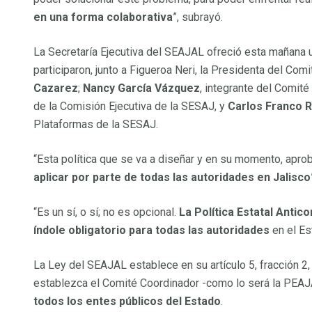
Acerca del Secretario Técnico
en una forma colaborativa
”, subrayó.
Agenda SESAJ
La Secretaría Ejecutiva del SEAJAL ofreció esta mañana 
Informes de la Secretaría Ejecutiva
participaron, junto a Figueroa Neri, la Presidenta del Com
Normatividad Aplicable
Cazarez
;
Nancy García Vázquez
, integrante del Comité
Información Financiera Relevante
de la Comisión Ejecutiva de la SESAJ, y
Carlos Franco 
Licitaciones SE
Plataformas de la SESAJ.
Órgano Interno de Control
“Esta política que se va a diseñar y en su momento, aprob
SiDECLARA Secretaría Ejecutiva
aplicar por parte de todas las autoridades en Jalisco
Sistemas
PEAJAL
“Es un sí, o sí; no es opcional.
La Política Estatal Antic
Comunicación
índole obligatorio para todas las autoridades
en el Es
Alternar menú
La Ley del SEAJAL establece en su artículo 5, fracción 2,
Noticias, informes y más
establezca el Comité Coordinador -como lo será la PEA
Newsletter
todos los entes públicos del Estado
.