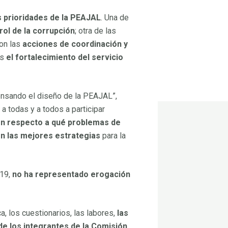
s prioridades de la PEAJAL
. Una de
rol de la corrupción
; otra de las
 SESAJ
son las
acciones de coordinación y
es
el fortalecimiento del servicio
ensando el diseño de la PEAJAL”,
 a todas y a todos a participar
ón respecto a qué problemas de
n las mejores estrategias
para la
019,
no ha representado erogación
a, los cuestionarios, las labores,
las
de los integrantes de la Comisión