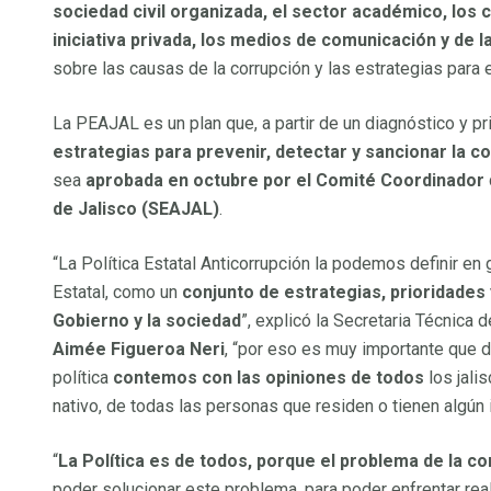
sociedad civil organizada, el sector académico, los c
Integrantes Órgano de Gobiern
iniciativa privada, los medios de comunicación y de 
sobre las causas de la corrupción y las estrategias para e
Sesiones del Órgano de Gobier
Acuerdos del Órgano de Gobier
La PEAJAL es un plan que, a partir de un diagnóstico y p
Comisión Ejecutiva
estrategias para prevenir, detectar y sancionar la c
sea
aprobada en octubre por el Comité Coordinador
Alternar menú
de Jalisco (SEAJAL)
.
Integrantes Comisión Ejecutiva
Sesiones de la Comisión Ejecut
“La Política Estatal Anticorrupción la podemos definir en 
Estatal, como un
conjunto de estrategias, prioridades
Acuerdos de la Comisión Ejecut
Gobierno y la sociedad
”, explicó la Secretaria Técnica 
Comité de Participación Social
Aimée Figueroa Neri
, “por eso es muy importante que d
Secretaría Ejecutiva
política
contemos con las opiniones de todos
los jali
Alternar menú
nativo, de todas las personas que residen o tienen algún i
Conócenos Secretaría Ejecutiva
“
La Política es de todos, porque el problema de la c
Planes y Programas
poder solucionar este problema, para poder enfrentar rea