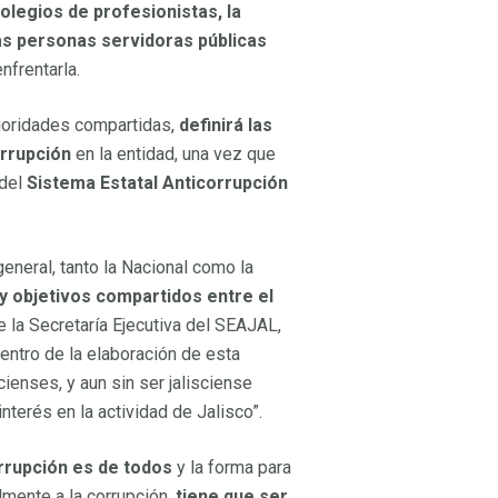
olegios de profesionistas, la
o
las personas servidoras públicas
nfrentarla.
no
no
rioridades compartidas,
definirá las
orrupción
en la entidad, una vez que
del
Sistema Estatal Anticorrupción
iva
general, tanto la Nacional como la
 y objetivos compartidos entre el
iva
de la Secretaría Ejecutiva del SEAJAL,
entro de la elaboración de esta
scienses, y aun sin ser jalisciense
nterés en la actividad de Jalisco”.
orrupción es de todos
y la forma para
lmente a la corrupción,
tiene que ser