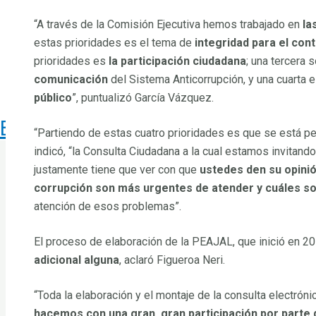
Comunicados de la SESAJ
“A través de la Comisión Ejecutiva hemos trabajado en
la
Biblioteca Digital
estas prioridades es el tema de
integridad para el cont
Unidad de Igualdad de Género de la
prioridades es
la participación ciudadana
; una tercera 
Contacto
comunicación
del Sistema Anticorrupción, y una cuarta 
Transparencia
público
”, puntualizó García Vázquez.
Buscar
“Partiendo de estas cuatro prioridades es que se está p
indicó, “la Consulta Ciudadana a la cual estamos invitando
justamente tiene que ver con que
ustedes den su opini
corrupción son más urgentes de atender y cuáles so
atención de esos problemas”.
El proceso de elaboración de la PEAJAL, que inició en 2
adicional alguna
, aclaró Figueroa Neri.
“Toda la elaboración y el montaje de la consulta electrónic
hacemos con una gran, gran participación por parte 