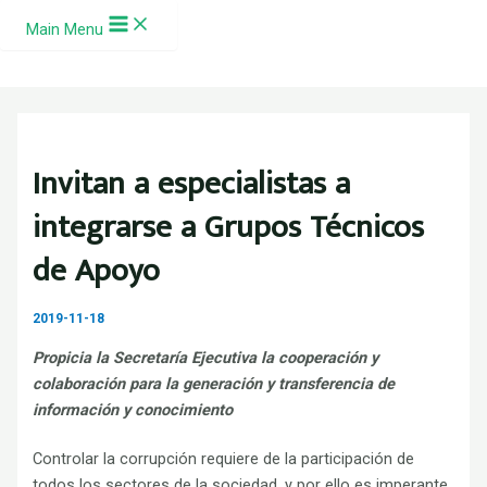
Ir al contenido
Main Menu
Invitan a especialistas a
integrarse a Grupos Técnicos
de Apoyo
2019-11-18
Propicia la Secretaría Ejecutiva la cooperación y
colaboración para la generación y transferencia de
información y conocimiento
Controlar la corrupción requiere de la participación de
todos los sectores de la sociedad, y por ello es imperante