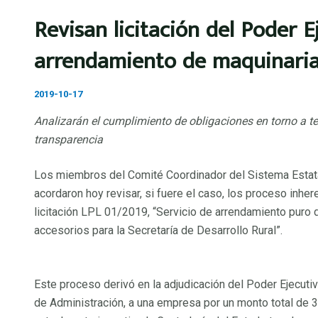
Ir al contenido
Revisan licitación del Poder E
Órganos Colegiados
arrendamiento de maquinari
Alternar menú
Comité Coordinador
2019-10-17
Alternar menú
Analizarán el cumplimiento de obligaciones en torno a te
Integrantes del Comité Coordin
transparencia
Sesiones del Comité Coordinad
Los miembros del Comité Coordinador del Sistema Estatal
Acuerdos del Comité Coordinad
acordaron hoy revisar, si fuere el caso, los proceso inhe
Programa de Trabajo Anual
licitación LPL 01/2019, “Servicio de arrendamiento puro 
Informes
accesorios para la Secretaría de Desarrollo Rural”.
Recomendaciones del Comité C
Mecanismos de Coordinación
Este proceso derivó en la adjudicación del Poder Ejecutivo
Órgano de Gobierno
de Administración, a una empresa por un monto total de 3
Alternar menú