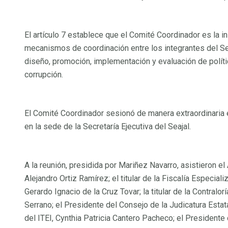
Acerca del Secretario Técnico
Agenda SESAJ
El artículo 7 establece que el Comité Coordinador es la 
Informes de la Secretaría Ejecutiva
mecanismos de coordinación entre los integrantes del Sea
Normatividad Aplicable
diseño, promoción, implementación y evaluación de polít
Información Financiera Relevante
corrupción.
Licitaciones SE
Órgano Interno de Control
El Comité Coordinador sesionó de manera extraordinaria e
SiDECLARA Secretaría Ejecutiva
en la sede de la Secretaría Ejecutiva del Seajal.
Sistemas
PEAJAL
Comunicación
A la reunión, presidida por Mariñez Navarro, asistieron el
Alejandro Ortiz Ramírez; el titular de la Fiscalía Especia
Alternar menú
Gerardo Ignacio de la Cruz Tovar; la titular de la Contralor
Noticias, informes y más
Serrano; el Presidente del Consejo de la Judicatura Estat
del ITEI, Cynthia Patricia Cantero Pacheco; el Presidente 
Newsletter