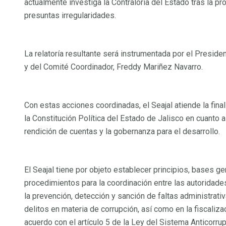
actualmente investiga la Contraloría del Estado tras la p
presuntas irregularidades.
Integrantes Órgano de Gobiern
Sesiones del Órgano de Gobier
Acuerdos del Órgano de Gobier
La relatoría resultante será instrumentada por el Preside
Comisión Ejecutiva
y del Comité Coordinador, Freddy Mariñez Navarro.
Alternar menú
Integrantes Comisión Ejecutiva
Con estas acciones coordinadas, el Seajal atiende la fina
la Constitución Política del Estado de Jalisco en cuanto a
Sesiones de la Comisión Ejecut
rendición de cuentas y la gobernanza para el desarrollo.
Acuerdos de la Comisión Ejecut
Comité de Participación Social
Secretaría Ejecutiva
El Seajal tiene por objeto establecer principios, bases ge
procedimientos para la coordinación entre las autoridad
Alternar menú
la prevención, detección y sanción de faltas administrat
Conócenos Secretaría Ejecutiva
delitos en materia de corrupción, así como en la fiscaliza
Planes y Programas
acuerdo con el artículo 5 de la Ley del Sistema Anticorru