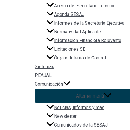
Acerca del Secretario Técnico
Agenda SESAJ
Informes de la Secretaría Ejecutiva
Normatividad Aplicable
Información Financiera Relevante
Licitaciones SE
Órgano Interno de Control
Sistemas
PEAJAL
Comunicación
Alternar menú
Noticias, informes y más
Newsletter
File Type:
pdf
Comunicados de la SESAJ
Categories:
Corrupteca, Disminuir la arbitrariedad en la ge