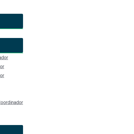
ctor: A Literature Review
ador
ones,Metas de negocio,Objetivos,OCDE,Burocracia,Keynes,,,,,,,,,,,,,,,,,,,,,
or
or
oordinador