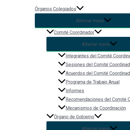
Ir al contenido
Órganos Colegiados
Alternar menú
Risk Management in Public Se
Comité Coordinador
Alternar menú
Por
Christian Vázquez
/
2023-01-24
Integrantes del Comité Coordin
Sector público,Valor público,Sector privado,Estimaciones,Organizaci
Sesiones del Comité Coordinad
Acuerdos del Comité Coordinad
Programa de Trabajo Anual
Informes
Recomendaciones del Comité C
Mecanismos de Coordinación
Órgano de Gobierno
Alternar menú