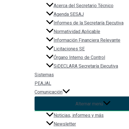
Acerca del Secretario Técnico
Agenda SESAJ
Informes de la Secretaría Ejecutiva
Normatividad Aplicable
Información Financiera Relevante
Licitaciones SE
Órgano Interno de Control
SiDECLARA Secretaría Ejecutiva
Sistemas
PEAJAL
File Type:
pdf
Comunicación
Categories:
Corrupteca, Disminuir la arbitrariedad en la 
Alternar menú
Noticias, informes y más
Newsletter