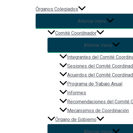
Ir al contenido
Órganos Colegiados
Alternar menú
Outcomes of the expert meet
Comité Coordinador
Alternar menú
Por
Christian Vázquez
/
2023-01-24
Integrantes del Comité Coordin
UNODC,Suecia,Género,Corrupción,Tailandia,ONU,Pobreza,Vulnerabilidad,S
Sesiones del Comité Coordinad
Acuerdos del Comité Coordinad
Programa de Trabajo Anual
Informes
Recomendaciones del Comité C
Mecanismos de Coordinación
Órgano de Gobierno
Alternar menú