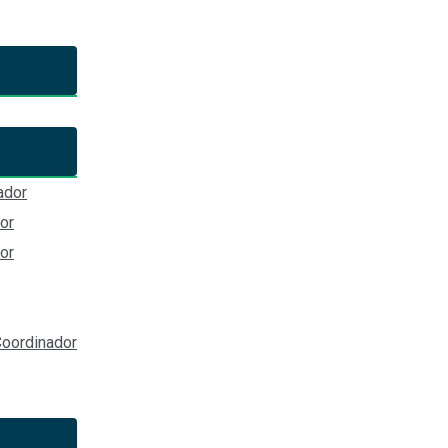
ing on gender and corruption
ador
obornos,Clientelismo,Transparencia, , , , , ,,,,,,,,,,,,,,,,,,,,,,,,,,,,,,,,,
or
or
oordinador