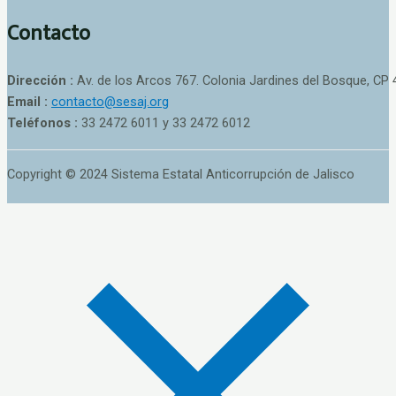
Contacto
Dirección :
Av. de los Arcos 767. Colonia Jardines del Bosque, CP 
Email :
contacto@sesaj.org
Teléfonos :
33 2472 6011 y 33 2472 6012
Copyright © 2024 Sistema Estatal Anticorrupción de Jalisco