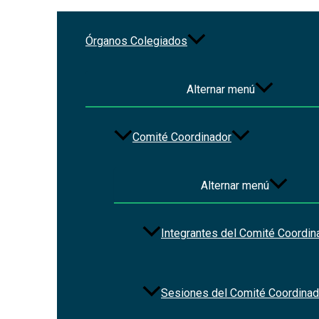
Ir al contenido
Órganos Colegiados
Ley Orgánica del Poder Ejecut
Alternar menú
Por
Christian Vázquez
/
2023-08-15
Comité Coordinador
Alternar menú
Integrantes del Comité Coordin
Sesiones del Comité Coordinad