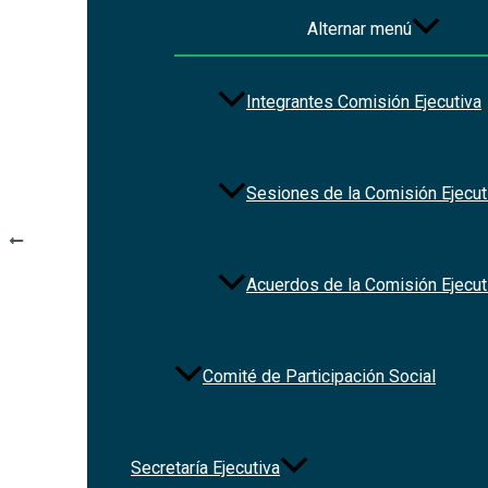
Alternar menú
File Type:
pdf
Categories:
Normateca_Estados
Tags:
ley
Integrantes Comisión Ejecutiva
Sesiones de la Comisión Ejecut
Navegación de entradas
ANTERIOR
Constitución Política de la Ciudad de México
Acuerdos de la Comisión Ejecut
Comité de Participación Social
Secretaría Ejecutiva