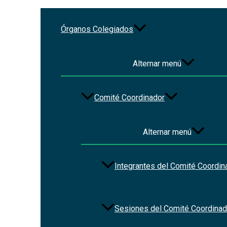
Ir al contenido
Órganos Colegiados
Ley Orgánica del Poder Ejecu
Alternar menú
Por
Christian Vázquez
/
2023-10-16
Comité Coordinador
Alternar menú
Integrantes del Comité Coordin
Sesiones del Comité Coordinad