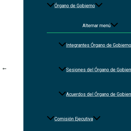
Órgano de Gobierno
File Type:
pdf
Categories:
Normateca_Estados
Alternar menú
Tags:
ley
Integrantes Órgano de Gobiern
Navegación de entradas
ANTERIOR
Sesiones del Órgano de Gobier
Ley de Responsabilidades de los Servidores Públicos del Est
Acuerdos del Órgano de Gobier
Ley Orgánica de la
Comisión Ejecutiva