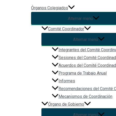
Ir al contenido
Órganos Colegiados
Alternar menú
Ley Orgánica de la Fiscalía G
Comité Coordinador
Alternar menú
Por
Christian Vázquez
/
2023-08-09
Integrantes del Comité Coordin
Sesiones del Comité Coordinad
Acuerdos del Comité Coordinad
Programa de Trabajo Anual
Informes
Recomendaciones del Comité C
Mecanismos de Coordinación
Órgano de Gobierno
Alternar menú