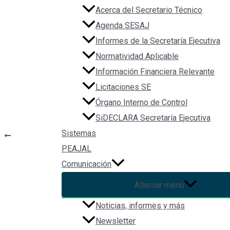
Acerca del Secretario Técnico
Agenda SESAJ
File Type:
pdf
Informes de la Secretaría Ejecutiva
Categories:
Normateca_Estados
Normatividad Aplicable
Tags:
ley
Información Financiera Relevante
Licitaciones SE
Órgano Interno de Control
SiDECLARA Secretaría Ejecutiva
Navegación de entradas
Sistemas
ANTERIOR
PEAJAL
Constitución Política del Estado de Chiapas
Comunicación
Alternar menú
Ley de 
Noticias, informes y más
Newsletter