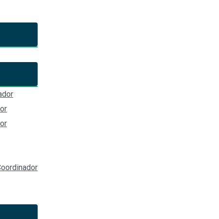
eneral del Estado de Chiapas
ador
or
or
oordinador