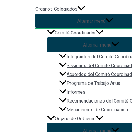
Ir al contenido
Órganos Colegiados
Alternar menú
Ley del Sistema Estatal Anti
Comité Coordinador
Alternar menú
Por
Christian Vázquez
/
2023-10-16
Integrantes del Comité Coordin
Sesiones del Comité Coordinad
Acuerdos del Comité Coordinad
Programa de Trabajo Anual
Informes
Recomendaciones del Comité C
Mecanismos de Coordinación
Órgano de Gobierno
Alternar menú