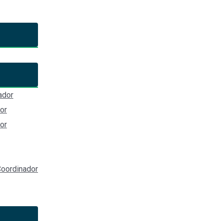
corrupción de Yucatán
ador
or
or
oordinador