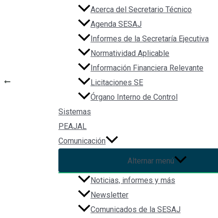
Categories:
Normateca_Estados
Acerca del Secretario Técnico
Tags:
ley
Agenda SESAJ
Informes de la Secretaría Ejecutiva
Normatividad Aplicable
Información Financiera Relevante
Navegación de entradas
ANTERIOR
Licitaciones SE
Constitución Política del Estado de Veracruz de Ignacio de la 
Órgano Interno de Control
Sistemas
PEAJAL
Comunicación
C
Alternar menú
Noticias, informes y más
Newsletter
Comunicados de la SESAJ