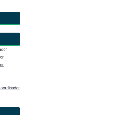
orrupción de Aguascalientes
ador
or
or
oordinador