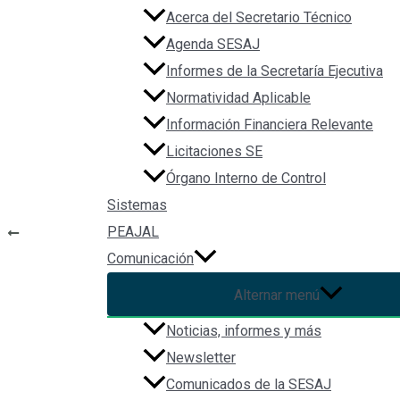
Acerca del Secretario Técnico
Agenda SESAJ
File Type:
www
Informes de la Secretaría Ejecutiva
Categories:
Normateca_Estados
Normatividad Aplicable
Tags:
ley
Información Financiera Relevante
Licitaciones SE
Órgano Interno de Control
Sistemas
Navegación de entradas
PEAJAL
ANTERIOR
Ley de Extinción de Dominio para el Estado de Colima
Comunicación
Alternar menú
Noticias, informes y más
Ley de Fiscaliza
Newsletter
Comunicados de la SESAJ