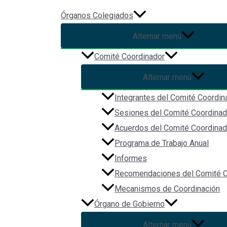
Ir al contenido
Órganos Colegiados
Alternar menú
Ley del Sistema Estatal Antic
Comité Coordinador
Alternar menú
Por
Christian Vázquez
/
2024-01-03
Integrantes del Comité Coordin
Sesiones del Comité Coordinad
Acuerdos del Comité Coordinad
Programa de Trabajo Anual
Informes
Recomendaciones del Comité C
Mecanismos de Coordinación
Órgano de Gobierno
Alternar menú