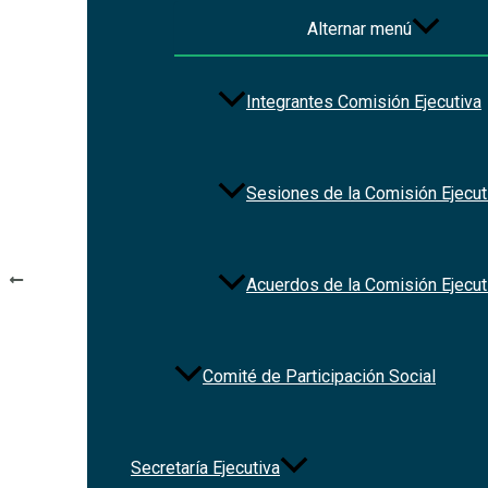
Alternar menú
File Type:
pdf
Integrantes Comisión Ejecutiva
Categories:
Normateca_Estados
Tags:
ley
Sesiones de la Comisión Ejecut
Navegación de entradas
ANTERIOR
Acuerdos de la Comisión Ejecut
Ley del Sistema Estatal Anticorrupción de Baja California
Comité de Participación Social
Secretaría Ejecutiva