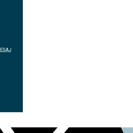
N/A
 SESAJ