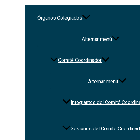
Ir al contenido
Órganos Colegiados
Ley de Fiscalización y Rendic
Alternar menú
Por
Christian Vázquez
/
2023-01-16
Comité Coordinador
Alternar menú
Integrantes del Comité Coordin
Sesiones del Comité Coordinad