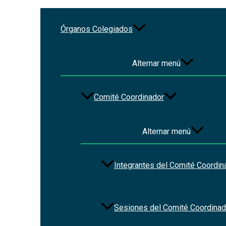
Ir al contenido
Órganos Colegiados
Ley de Fiscalización Superior
Alternar menú
Por
Christian Vázquez
/
2023-10-16
Comité Coordinador
Alternar menú
Integrantes del Comité Coordin
Sesiones del Comité Coordinad