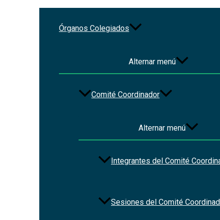
Ir al contenido
Órganos Colegiados
Ley de Extinción de Dominio 
Alternar menú
Por
Christian Vázquez
/
2023-01-16
Comité Coordinador
Alternar menú
Integrantes del Comité Coordin
Sesiones del Comité Coordinad