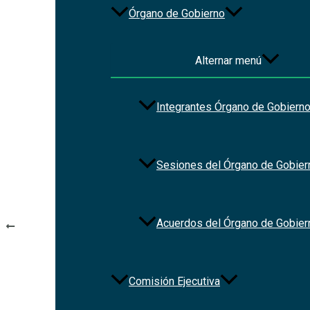
Órgano de Gobierno
Alternar menú
File Type:
pdf
Integrantes Órgano de Gobiern
Categories:
Normateca_Estados
Tags:
ley
Sesiones del Órgano de Gobier
Navegación de entradas
Acuerdos del Órgano de Gobier
ANTERIOR
Ley General del Sistema Nacional Anticorrupción
Comisión Ejecutiva