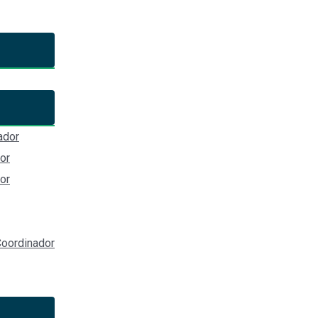
vos e Históricos del Estado de M
ador
or
or
oordinador