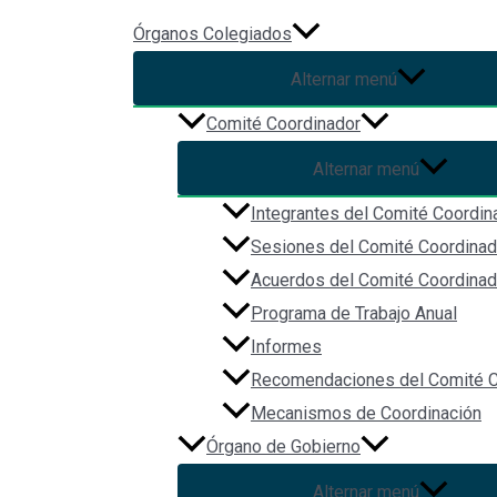
Ir al contenido
Órganos Colegiados
Alternar menú
Ley de Archivos Administrati
Comité Coordinador
Municipios
Alternar menú
Integrantes del Comité Coordin
Por
Christian Vázquez
/
2023-10-16
Sesiones del Comité Coordinad
Acuerdos del Comité Coordinad
Programa de Trabajo Anual
Informes
Recomendaciones del Comité C
Mecanismos de Coordinación
Órgano de Gobierno
Alternar menú