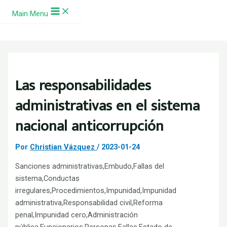
Ir al contenido
Main Menu
Las responsabilidades
administrativas en el sistema
nacional anticorrupción
Por
Christian Vázquez
/
2023-01-24
Sanciones administrativas,Embudo,Fallas del
sistema,Conductas
irregulares,Procedimientos,Impunidad,Impunidad
administrativa,Responsabilidad civil,Reforma
penal,Impunidad cero,Administración
pública,Funcionarios,Personas,Fallas,Estado de