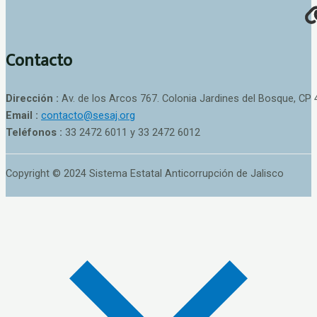
Contacto
Dirección :
Av. de los Arcos 767. Colonia Jardines del Bosque, CP 
Email :
contacto@sesaj.org
Teléfonos :
33 2472 6011 y 33 2472 6012
Copyright © 2024 Sistema Estatal Anticorrupción de Jalisco