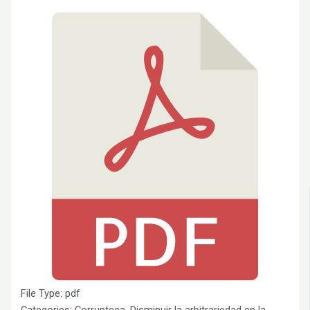
File Type:
pdf