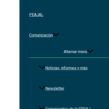
PEAJAL
Comunicación
Alternar menú
Noticias, informes y más
Contacto
Newsletter
Dirección :
Av. de los Arcos 767. Colonia Jardines del Bosque,
Email :
contacto@sesaj.org
Comunicados de la SESAJ