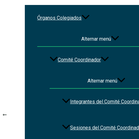
Ir al contenido
Órganos Colegiados
CONTRATACIÓN DEL SERVICIO
Alternar menú
SISTEMA ESTATAL ANTICORRU
Comité Coordinador
Por
Christian Vázquez
/
2023-06-09
Categories:
Licitaciones
Alternar menú
Integrantes del Comité Coordin
Navegación de entradas
ANTERIOR
CONTRATACIÓN DE SERVICIOS DE ALMACENAMIENTO, PROC
Sesiones del Comité Coordinad
SU SECRETARÍA EJECUTIVA