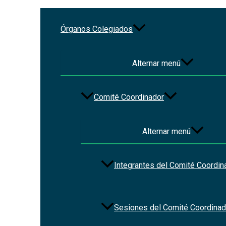
Ir al contenido
Órganos Colegiados
tratado
Alternar menú
Comité Coordinador
Alternar menú
Tratado
Integrantes del Comité Coordin
entre
México,
Estados
Unidos y
Sesiones del Comité Coordinad
Canadá