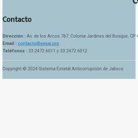
Contacto
Dirección :
Av. de los Arcos 767. Colonia Jardines del Bosque, CP 
Email :
contacto@sesaj.org
Teléfonos :
33 2472 6011 y 33 2472 6012
Copyright © 2024 Sistema Estatal Anticorrupción de Jalisco