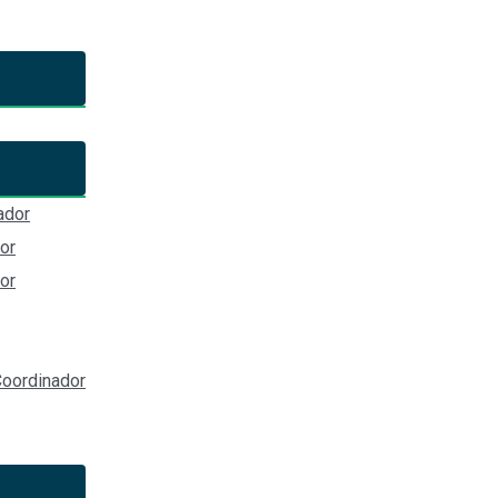
 Órgano de Gobierno de la Sec
n de Jalisco
ador
o, Sala Superior (Av Lázaro Cárdenas 2305, 44920 Guadalajara, Ja
or
or
xvZAhlZ9U&list=PLE_ryYQEIQ9VenYMsxotRxgDKhYuhUGlC&inde
oordinador