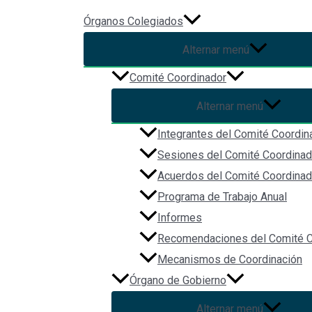
Ir al contenido
Órganos Colegiados
Alternar menú
Segunda Sesión Ordinaria del
Comité Coordinador
Sistema Estatal Anticorrupció
Alternar menú
Integrantes del Comité Coordin
Sede: Tribunal de Justicia Administrativa del Estado de Jalisc
Sesiones del Comité Coordinad
Acuerdos del Comité Coordinad
Transmisión YouTube:
https://www.youtube.com/watch?v=B7
Programa de Trabajo Anual
Facebook
Informes
Twitter
Recomendaciones del Comité C
Custom Social
Mecanismos de Coordinación
Navegación
Órgano de Gobierno
Alternar menú