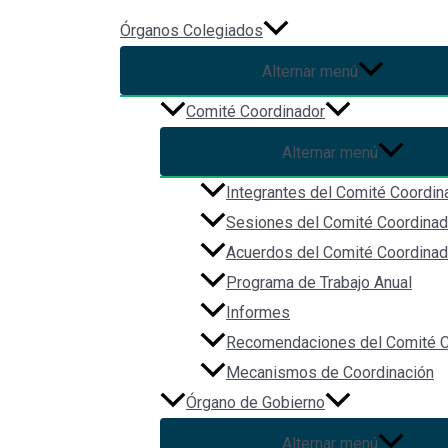
Ir al contenido
Órganos Colegiados
Alternar menú
Segunda Sesión Ordinaria del
Comité Coordinador
Sistema Estatal Anticorrucpió
Alternar menú
Integrantes del Comité Coordin
Segunda Sesión Ordinaria del Órgano de Gobierno de la Secretar
Sesiones del Comité Coordinad
Acuerdos del Comité Coordinad
Sede: Contraloría del Estado de Jalisco (Av. Ignacio L. Vallart
Programa de Trabajo Anual
Facebook
Informes
Twitter
Recomendaciones del Comité C
Custom Social
Mecanismos de Coordinación
Navegación
Órgano de Gobierno
Alternar menú