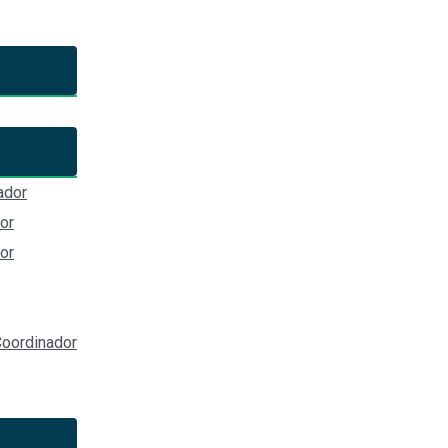
 Órgano de Gobierno de la Sec
n de Jalisco
ador
ía Ejecutiva del Sistema Estatal Anticorrucpión de Jalisco
or
or
a 1252, Col Americana, Americana, 44100 Guadalajara, Jalisco)
oordinador