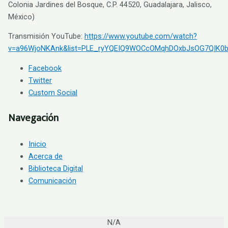
Colonia Jardines del Bosque, C.P. 44520, Guadalajara, Jalisco,
México)
Transmisión YouTube:
https://www.youtube.com/watch?
v=a96WjoNKAnk&list=PLE_ryYQEIQ9WOCcOMqhDOxbJsOG7QIK0b
Facebook
Twitter
Custom Social
Navegación
Inicio
Acerca de
Biblioteca Digital
Comunicación
N/A