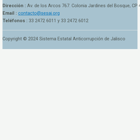
Dirección :
Av. de los Arcos 767. Colonia Jardines del Bosque, CP 
Email :
contacto@sesaj.org
Teléfonos :
33 2472 6011 y 33 2472 6012
Copyright © 2024 Sistema Estatal Anticorrupción de Jalisco