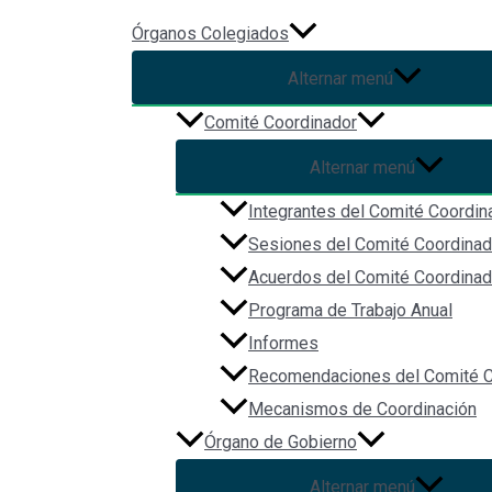
Ir al contenido
Órganos Colegiados
Alternar menú
Primera Sesión Ordinaria de 
Comité Coordinador
de Jalisco
Alternar menú
Integrantes del Comité Coordin
Primera Sesión Ordinaria de la Comisión Ejecutiva del Sistema 
Sesiones del Comité Coordinad
Acuerdos del Comité Coordinad
Sede: Instalaciones de la Secretaría Ejecutiva del Sistema Esta
Programa de Trabajo Anual
Transmisión por YouTube:
https://www.youtube.com/watch?v
Informes
Recomendaciones del Comité C
Mecanismos de Coordinación
Facebook
Órgano de Gobierno
Twitter
Custom Social
Alternar menú