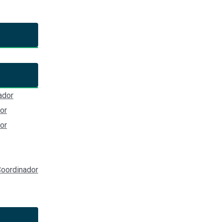
la Comisión Ejecutiva del Sist
ador
Estatal Anticorrupción de Jalisco
or
or
tal Anticorrupción de Jalisco (Av. de los Arcos #767, Colonia Ja
=o3nU71_ujW0
oordinador