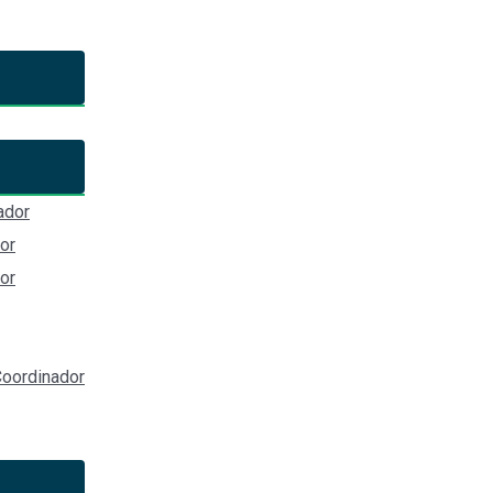
a Comisión Ejecutiva de la Sec
n de Jalisco
ador
ría Ejecutiva del Sistema Estatal Anticorrupción de Jalisco
or
or
al Anticorrupción de Jalisco (Av. de los Arcos, No. 767, C.P. 445
FeRnL5KrSU&list=PLE_ryYQEIQ9WOCcOMqhDOxbJsOG7QIK0b&i
oordinador