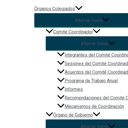
Ir al contenido
Órganos Colegiados
Alternar menú
Primera Sesión Ordinaria de l
Comité Coordinador
Sistema Estatal Anticorrupció
Alternar menú
Integrantes del Comité Coordin
Primera Sesión Ordinaria de la Comisión Ejecutiva de la Secreta
Sesiones del Comité Coordinad
Acuerdos del Comité Coordinad
Sede: Instalaciones de la Secretaría Ejecutiva del Sistema Estat
Programa de Trabajo Anual
Transmisión YouTube:
https://www.youtube.com/watch?v=h
Informes
Recomendaciones del Comité C
Facebook
Twitter
Mecanismos de Coordinación
Custom Social
Órgano de Gobierno
Alternar menú