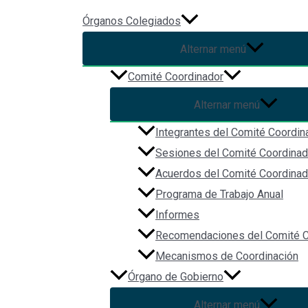
Ir al contenido
Órganos Colegiados
Alternar menú
Participación en la reunión 
Comité Coordinador
Política Nacional Anticorrup
Alternar menú
Integrantes del Comité Coordin
Participación en la reunión de los avances en el Programa de 
Sesiones del Comité Coordinad
Acuerdos del Comité Coordinad
Organizador: Secretaría Ejecutiva del Sistema Nacional Anticor
Programa de Trabajo Anual
Modalida: Virtual
Informes
Recomendaciones del Comité C
Facebook
Twitter
Mecanismos de Coordinación
Custom Social
Órgano de Gobierno
Alternar menú