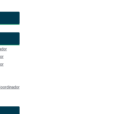
de los avances en el Programa
ción y su modelo de seguimien
ador
Implementación de la Política Nacional Anticorrupción y su mode
or
or
rupción
oordinador