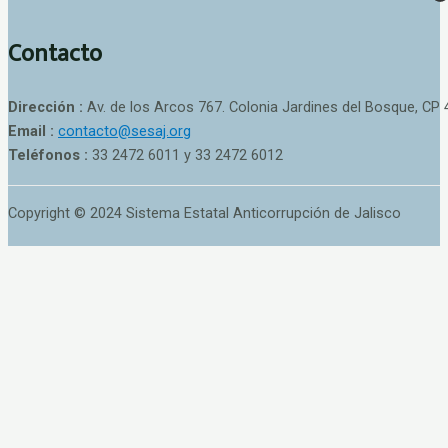
Contacto
Dirección :
Av. de los Arcos 767. Colonia Jardines del Bosque, CP 
Email :
contacto@sesaj.org
Teléfonos :
33 2472 6011 y 33 2472 6012
Copyright © 2024 Sistema Estatal Anticorrupción de Jalisco