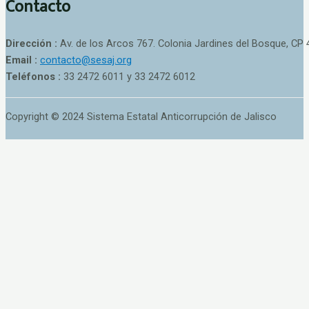
Contacto
Dirección :
Av. de los Arcos 767. Colonia Jardines del Bosque, CP 
Email :
contacto@sesaj.org
Teléfonos :
33 2472 6011 y 33 2472 6012
Copyright © 2024 Sistema Estatal Anticorrupción de Jalisco