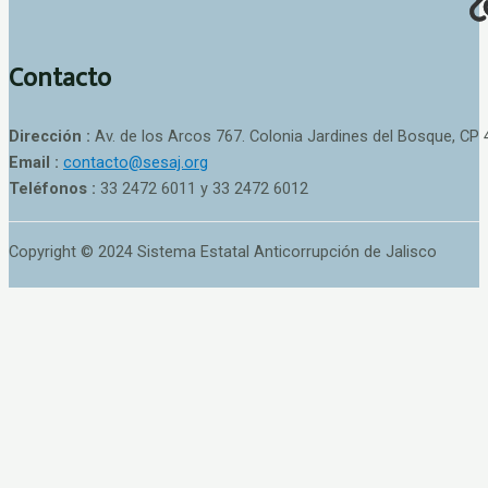
Contacto
Dirección :
Av. de los Arcos 767. Colonia Jardines del Bosque, CP 
Email :
contacto@sesaj.org
Teléfonos :
33 2472 6011 y 33 2472 6012
Copyright © 2024 Sistema Estatal Anticorrupción de Jalisco