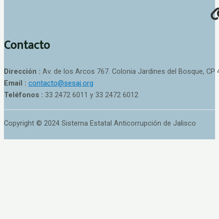
Contacto
Dirección :
Av. de los Arcos 767. Colonia Jardines del Bosque, CP 
Email :
contacto@sesaj.org
Teléfonos :
33 2472 6011 y 33 2472 6012
Copyright © 2024 Sistema Estatal Anticorrupción de Jalisco