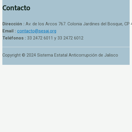
Contacto
Dirección :
Av. de los Arcos 767. Colonia Jardines del Bosque, CP 
Email :
contacto@sesaj.org
Teléfonos :
33 2472 6011 y 33 2472 6012
Copyright © 2024 Sistema Estatal Anticorrupción de Jalisco